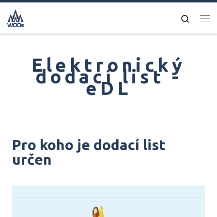
Skip to content
Search
Dodací list
Elektronický
dodací list -
eDL
Pro koho je dodací list
určen